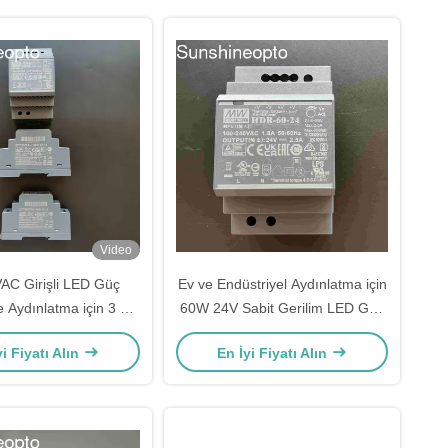
Video
AC Girişli LED Güç
Ev ve Endüstriyel Aydınlatma için
 Aydınlatma için 3 Yıl
60W 24V Sabit Gerilim LED Güç
Garanti
Kaynağı DIN Rayına Monte
yi Fiyatı Alın
En İyi Fiyatı Alın
Edilebilir