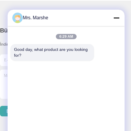
Mrs. Marshe
Bültenimiz
6:29 AM
İndirimler ve daha fazlası için bültenimize abone olun.
Good day, what product are you looking 
for?
Eposta Gönder