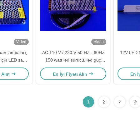
Video
Video
ekan lambaları,
AC 110 V / 220 V 50 HZ - 60Hz
12V LED Ş
 için LED sabit
150 watt led sürücü, led güç
rücüsü
kaynağı 12 v
ı Alın
En İyi Fiyatı Alın
En İ
1
2