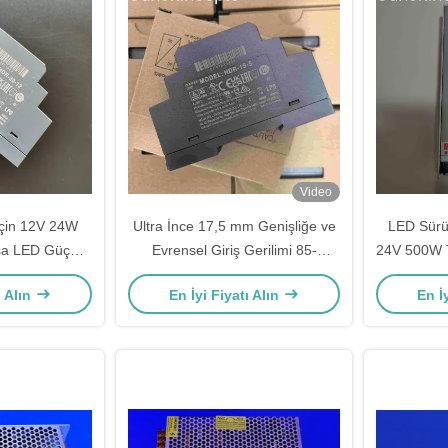
Video
için 12V 24W
Ultra İnce 17,5 mm Genişliğe ve
LED Sürüc
sa LED Güç
Evrensel Giriş Gerilimi 85-
24V 500W T
Gerilim LED
264VAC'a sahip 5V 12W Sabit
Güç Kayna
ı Alın
En İyi Fiyatı Alın
En İ
cü
Gerilim LED Güç Kaynağı
Endüstriyel
Geri