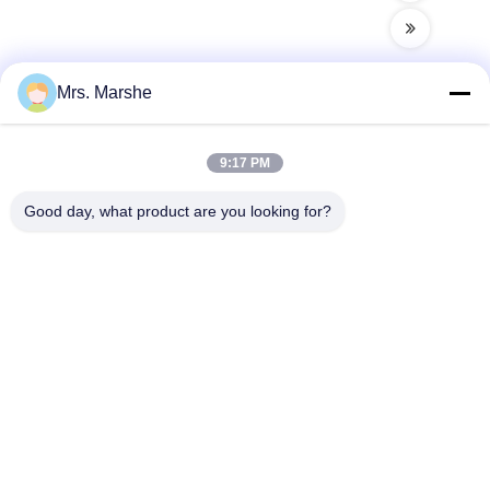
Mrs. Marshe
Hızlı iletişim
9:17 PM
Adres
Good day, what product are you looking for?
Room7E, A Blok, Binfen Shiji Binası, Longxiang Yolu,
Longgang Bölgesi, Shenzhen, Çin 518172
tel
86--13510560547
E-posta
sales@sunshineopto.com