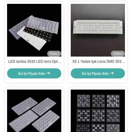
Video
Video
LED lamba 3030 LED lens Optik
56 1 Yedek Işık Lens SMD 3030
Sınıfı PC 60 Degree Işın açısı
Led Modül 155X80 Derece
En İyi Fiyatı Alın
En İyi Fiyatı Alın