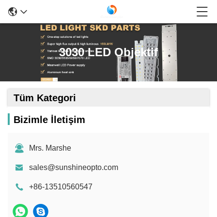
3030 LED Objektif
Tüm Kategori
Bizimle İletişim
Mrs. Marshe
sales@sunshineopto.com
+86-13510560547