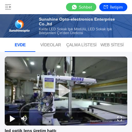
Sohbet
İletişim
Sunshine Opto-electronics Enterprise
Co.,ltd
Kalite LED Sokak Işık Modülü, LED Sokak Işık
Bileşenleri Çin'den Üreticisi
EVDE
VIDEOLAR
ÇALMA LISTESI
WEB SITESI
led optik lens üretim hattı