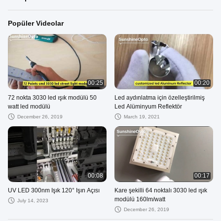
Popüler Videolar
00:25
00:20
72 nokta 3030 led ışık modülü 50
Led aydınlatma için özelleştirilmiş
watt led modülü
Led Alüminyum Reflektör
December 26, 2019
March 19, 2021
00:08
00:17
UV LED 300nm Işık 120° Işın Açısı
Kare şekilli 64 noktalı 3030 led ışık
modülü 160lm/watt
July 14, 2023
December 26, 2019