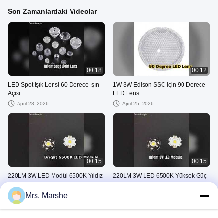
Son Zamanlardaki Videolar
00:18
00:12
LED Spot Işık Lensi 60 Derece Işın
1W 3W Edison SSC için 90 Derece
Açısı
LED Lens
April 28, 2026
April 25, 2026
00:15
00:15
220LM 3W LED Modül 6500K Yıldız
220LM 3W LED 6500K Yüksek Güç
PCB Parlak Işık
Modülü
Mrs. Marshe
April 25, 2026
April 25, 2026
Led Module