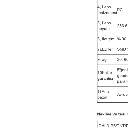
4, Lens
PC
malzemesi
5, Lens
256.6
boyutu
6, İletişim
% 90
7LED'ler
SMD 3
9, açı
30, 6
Eğer k
10Kalite
gönde
garantisi
paran
11Ana
Avrup
pazar
Nakliye ve tesli
DHL/UPS/TNT/