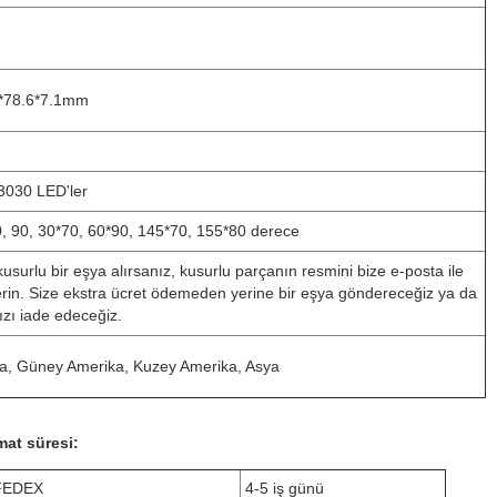
*78.6*7.1mm
030 LED'ler
0, 90, 30*70, 60*90, 145*70, 155*80 derece
usurlu bir eşya alırsanız, kusurlu parçanın resmini bize e-posta ile
rin. Size ekstra ücret ödemeden yerine bir eşya göndereceğiz ya da
ızı iade edeceğiz.
a, Güney Amerika, Kuzey Amerika, Asya
mat süresi:
FEDEX
4-5 iş günü