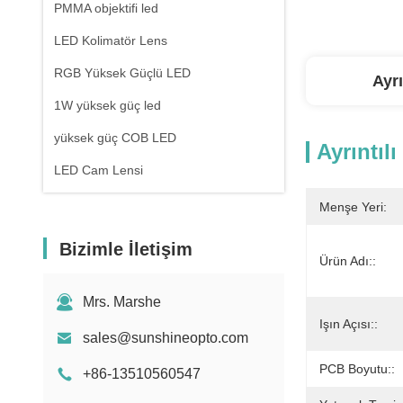
PMMA objektifi led
LED Kolimatör Lens
RGB Yüksek Güçlü LED
Ayrı
1W yüksek güç led
yüksek güç COB LED
Ayrıntılı
LED Cam Lensi
Menşe Yeri:
Bizimle İletişim
Ürün Adı::
Mrs. Marshe
Işın Açısı::
sales@sunshineopto.com
PCB Boyutu::
+86-13510560547