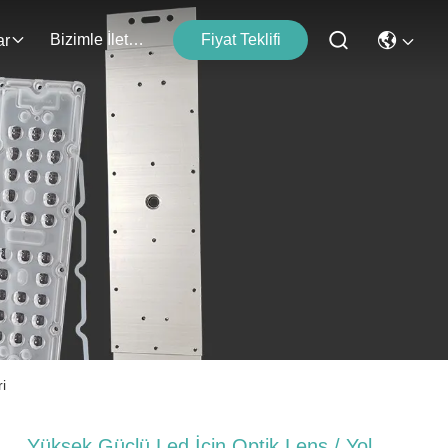
Bizimle İletişim
Fiyat Teklifi
ar
i
Yüksek Güçlü Led İçin Optik Lens / Yol