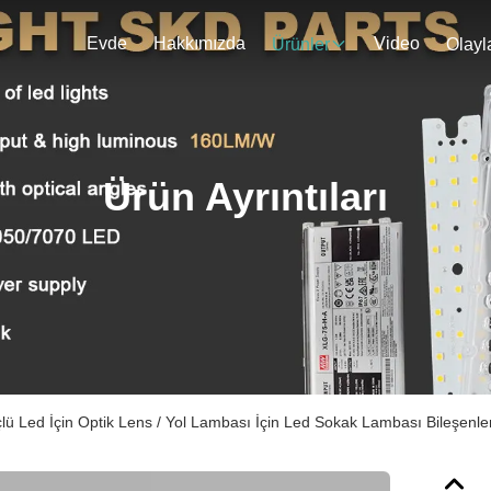
Evde
Hakkımızda
Video
Ürünler
Olayl
Ürün Ayrıntıları
ü Led İçin Optik Lens / Yol Lambası İçin Led Sokak Lambası Bileşenler