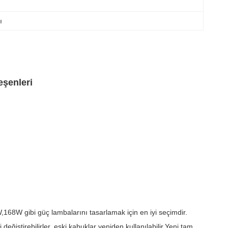
ı
eşenleri
8W gibi güç lambalarını tasarlamak için en iyi seçimdir.
iştirebilirler, eski kabuklar yeniden kullanılabilir.Yeni tam