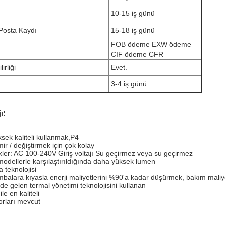
10-15 iş günü
Posta Kaydı
15-18 iş günü
FOB ödeme EXW ödeme
CIF ödeme CFR
irliği
Evet.
3-4 iş günü
ı:
ksek kaliteli kullanmak,P4
ir / değiştirmek için çok kolay
ekler: AC 100-240V Giriş voltajı Su geçirmez veya su geçirmez
modellerle karşılaştırıldığında daha yüksek lumen
 teknolojisi
mbalara kıyasla enerji maliyetlerini %90'a kadar düşürmek, bakım mali
de gelen termal yönetimi teknolojisini kullanan
ile en kaliteli
orları mevcut