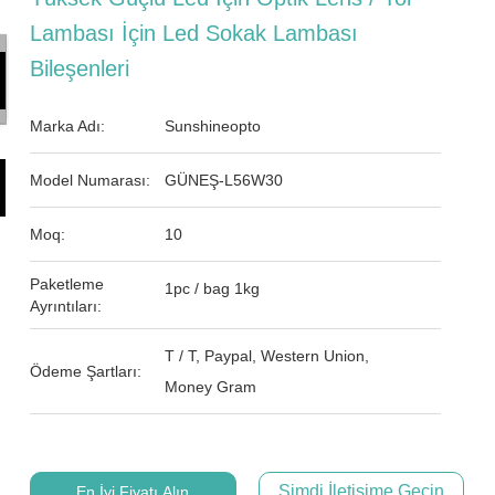
Lambası İçin Led Sokak Lambası
Bileşenleri
Marka Adı:
Sunshineopto
Model Numarası:
GÜNEŞ-L56W30
Moq:
10
Paketleme
1pc / bag 1kg
Ayrıntıları:
T / T, Paypal, Western Union,
Ödeme Şartları:
Money Gram
Şimdi İletişime Geçin
En İyi Fiyatı Alın