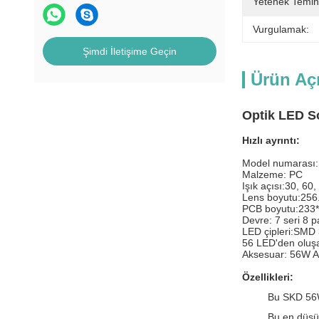
Yetenek Temin
Vurgulamak:
Şimdi İletişime Geçin
Ürün Aç
Optik LED So
Hızlı ayrıntı:
Model numaras
Malzeme: PC
Işık açısı:
30, 60,
Lens boyutu:
256
PCB boyutu:
233
Devre: 7 seri 8 p
LED çipleri:SMD 
56 LED'den oluşa
Aksesuar: 56W Ar
Özellikleri:
Bu SKD 56W
Bu en düşük