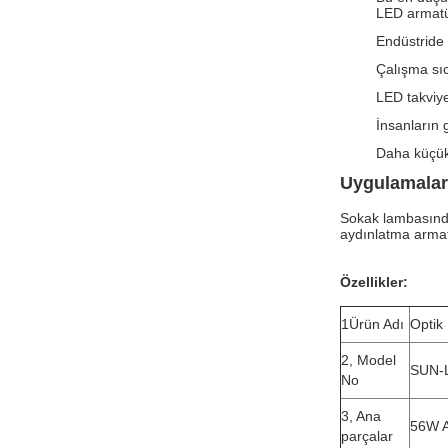
LED armatür
Endüstride 
Çalışma sıc
LED takviye
İnsanların 
Daha küçük 
Uygulamalar
Sokak lambasında
aydınlatma armat
Özellikler:
1Ürün Adı
Optik
2, Model
SUN-
No
3, Ana
56W A
parçalar