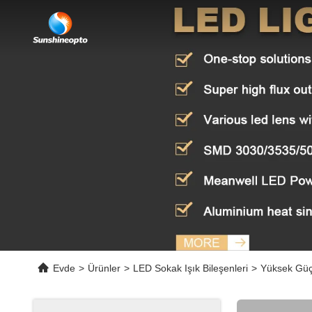
Evde
>
Ürünler
>
LED Sokak Işık Bileşenleri
>
Yüksek Güçl