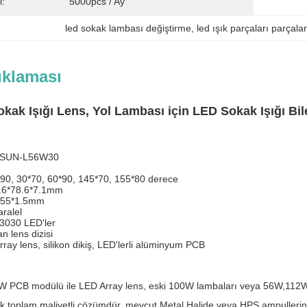
i:
5000pcs / Ay
led sokak lambası değiştirme
, 
led ışık parçaları parçalar
ıklaması
kak Işığı Lens, Yol Lambası için LED Sokak Işığı Bil
ı:SUN-L56W30
 90, 30*70, 60*90, 145*70, 155*80 derece
.6*78.6*7.1mm
*55*1.5mm
aralel
3030 LED'ler
n lens dizisi
ray lens, silikon dikiş, LED'lerli alüminyum PCB
 PCB modülü ile LED Array lens, eski 100W lambaları veya 56W,112W,16
 toplam maliyetli çözümdür, mevcut Metal Halide veya HPS ampullerini değ