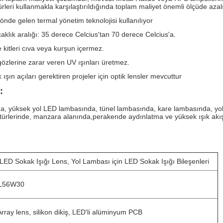
leri kullanmakla karşılaştırıldığında toplam maliyet önemli ölçüde azalı
önde gelen termal yönetim teknolojisi kullanılıyor
aklık aralığı: 35 derece Celcius'tan 70 derece Celcius'a.
 kitleri cıva veya kurşun içermez.
gözlerine zarar veren UV ışınları üretmez.
ışın açıları gerektiren projeler için optik lensler mevcuttur
:
, yüksek yol LED lambasında, tünel lambasında, kare lambasında, yol
ürlerinde, manzara alanında,perakende aydınlatma ve yüksek ışık akışı
 LED Sokak Işığı Lens, Yol Lambası için LED Sokak Işığı Bileşenleri
L56W30
rray lens, silikon dikiş, LED'li alüminyum PCB