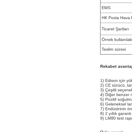
EMS
HK Posta Hava 
Ticaret Şartları
Örnek kullanılabil
Teslim süresi
Rekabet avantaj
1) Edison için yü
2) CE sürücü, tam
3) Çeşitli seçen
4) Diğer benzer 
5) Pozitif soğutma
6) Geleneksel la
7) Endüstrinin ön
8) 2 yıllık garanti 
9) LM80 test rap