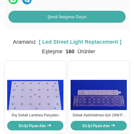
Şimdi İletişime Geçin
Aramanız
[ Led Street Light Replacement ]
Eşleşme
160
Ürünler
Dış Sokak Lambası Parçaları
Sokak Aydınlatması İçin 18W PC
Güçlendirme İçin 30W Led Sokak
Lens LED Sokak Işık Bileşenleri
Lambası Değiştirme
En İyi Fiyatı Alın
En İyi Fiyatı Alın