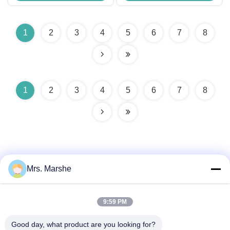
Üreticisi
1
2
3
4
5
6
7
8
1
2
3
4
5
6
7
8
Mrs. Marshe
Hızlı iletişim
9:59 PM
Good day, what product are you looking for?
Adres