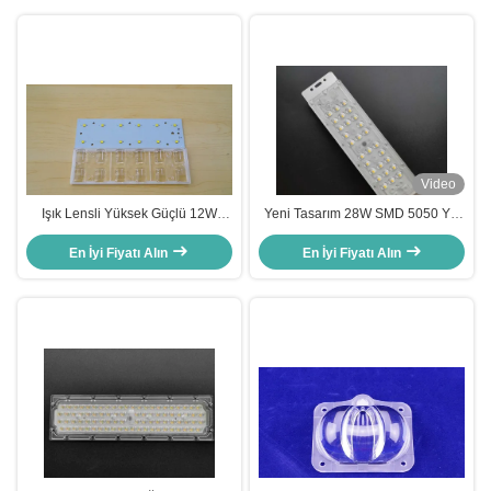
Video
Işık Lensli Yüksek Güçlü 12W
Yeni Tasarım 28W SMD 5050 Yol
SMD 3535 Led Sokak Işık, PCB
Lambası İçin Led Sokak Işık
En İyi Fiyatı Alın
Modülü
En İyi Fiyatı Alın
Bileşenleri