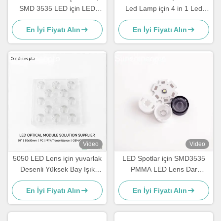
SMD 3535 LED için LED
Led Lamp için 4 in 1 Led
Optik Lensi
Optik Lens
En İyi Fiyatı Alın
En İyi Fiyatı Alın
Video
Video
5050 LED Lens için yuvarlak
LED Spotlar için SMD3535
Desenli Yüksek Bay Işık
PMMA LED Lens Dar
LENS 90 Kiriş açısı
Huzmeli Downlightlar için
En İyi Fiyatı Alın
En İyi Fiyatı Alın
Optik Lens Üreticisi