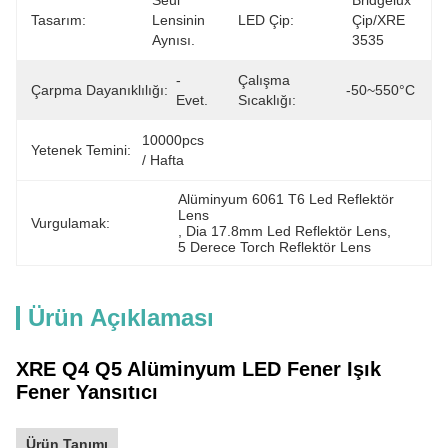
Seul 
Bridgelux 
Tasarım:
Lensinin 
LED Çip:
Çip/XRE 
Aynısı.
3535
- 
Çalışma
Çarpma Dayanıklılığı:
-50~550°C
Evet.
Sıcaklığı:
10000pcs 
Yetenek Temini:
/ Hafta
Alüminyum 6061 T6 Led Reflektör 
Lens
Vurgulamak:
, 
Dia 17.8mm Led Reflektör Lens
, 
5 Derece Torch Reflektör Lens
Ürün Açıklaması
XRE Q4 Q5 Alüminyum LED Fener Işık
Fener Yansıtıcı
Ürün Tanımı