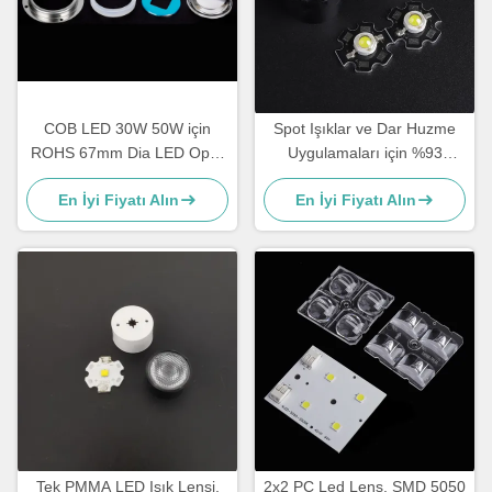
COB LED 30W 50W için
Spot Işıklar ve Dar Huzme
ROHS 67mm Dia LED Optik
Uygulamaları için %93
Lens
Geçirgenliğe ve 5 Derece
En İyi Fiyatı Alın
En İyi Fiyatı Alın
Işın Açısına Sahip 20mm
PMMA LED Lens
Tek PMMA LED Işık Lensi,
2x2 PC Led Lens, SMD 5050