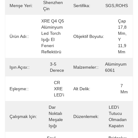
Shenzhen 
Menşe Yeri:
Sertifika:
SGS,ROHS
Çin
XRE Q4 Q5 
Çap 
Alüminyum 
17,8 
Led Torch 
Mm, 
Ürün Adı::
Objektif Boyutu:
Işığı El 
Y 
Feneri 
11,9 
Reflektörü
Mm
3-5 
Alüminyum 
Işın Açısı::
Malzemeler::
Derece
6061
CR 
7 
Eşleşme::
XRE 
Alt Delik:
Mm
LED'i
Dar 
LED'i 
Noktalı 
Tutucu 
Çalışmak Için:
Düzenlemek:
Meşale 
Olmadan 
Işığı
Kapatın