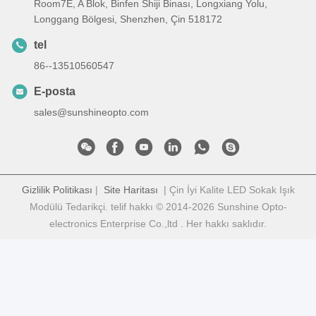
Room7E, A Blok, Binfen Shiji Binası, Longxiang Yolu,
Longgang Bölgesi, Shenzhen, Çin 518172
tel
86--13510560547
E-posta
sales@sunshineopto.com
Gizlilik Politikası
|
Site Haritası
| Çin İyi Kalite LED Sokak Işık
Modülü Tedarikçi. telif hakkı © 2014-2026 Sunshine Opto-
electronics Enterprise Co.,ltd . Her hakkı saklıdır.