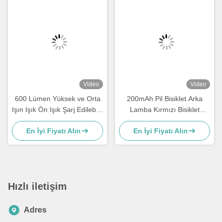
Video
Video
600 Lümen Yüksek ve Orta
200mAh Pil Bisiklet Arka
Işın Işık Ön Işık Şarj Edilebilir
Lamba Kırmızı Bisiklet
Su Geçirmez Bisiklet Far
Kuyruk Lambası 50 Metre
En İyi Fiyatı Alın
En İyi Fiyatı Alın
Aydınlatma Mesafesi
Hızlı iletişim
Adres