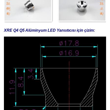
XRE Q4 Q5 Alüminyum LED Yansıtıcısı için çizim: