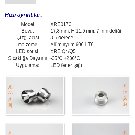
Hızlı ayrıntılar:
Model
XRE0173
Boyut
17,8 mm, H 11,9 mm, 7 mm deliği
Çizgi açısı
3-5 derece
malzeme
Alüminyum 6061-T6
LED serisi:
XRE Q4/Q5
Sıcaklığa Dayanın
-35°C +230°C
Uygulama:
LED fener ışığı