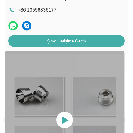
+86 13556836177
Şimdi İletişime Geçin