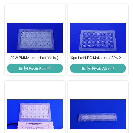
28W PMMA Lens, Led Yol Işığı
Xpe Ledli PC Malzemesi 28w Xpe
İçin LED Sokak Işık Modülü
Lens LED Sokak Işık Modülü
En İyi Fiyatı Alın
En İyi Fiyatı Alın