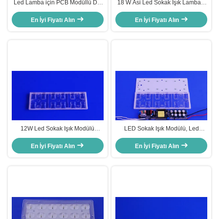
Led Lamba için PCB Modüllü Dış
18 W Asi Led Sokak Işık Lambası
Mekan LED Sokak Işık Lensi,
Dış Aydınlatma Kitleri / Modül
En İyi Fiyatı Alın
yüksek verimlilik
154x73 Deg Işın Açısı
En İyi Fiyatı Alın
12W Led Sokak Işık Modülü
LED Sokak Işık Modülü, Led
PMMA LED Lens PCB Modülü
Lamba Değiştirme için 12W Led
En İyi Fiyatı Alın
Değiştirmeleri
En İyi Fiyatı Alın
Çoklu Lens