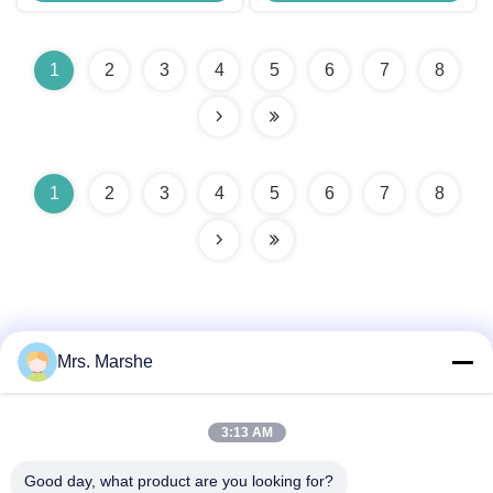
1
2
3
4
5
6
7
8
1
2
3
4
5
6
7
8
Mrs. Marshe
Hızlı iletişim
3:13 AM
Good day, what product are you looking for?
Adres