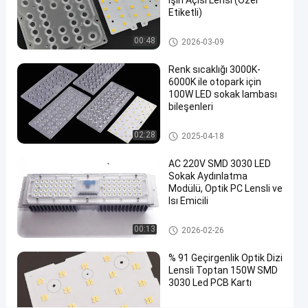
Işın Açısı Lensi (Özel
Derece
Etiketli)
Lens
LED Sokak Işık Modülü
00:48
2026-03-09
Açısı
Led
Renk sıcaklığı 3000K-
6000K ile otopark için
Yol
100W LED sokak lambası
Lambası
bileşenleri
Şimdi
LED Sokak Işık Bileşenleri
LED
02:28
2025-04-18
2025-
169
Sokak
konuşalım.
Işık
10-14
görüşler
Paylaş
AC 220V SMD 3030 LED
Modülü
Sokak Aydınlatma
Modülü, Optik PC Lensli ve
#
Isı Emicili
sokak
lambası
LED Sokak Işık Bileşenleri
00:13
2026-02-26
güçlendirme
led
% 91 Geçirgenlik Optik Dizi
#
Lensli Toptan 150W SMD
3030 Led PCB Kartı
led ışık
değiştirmeleri