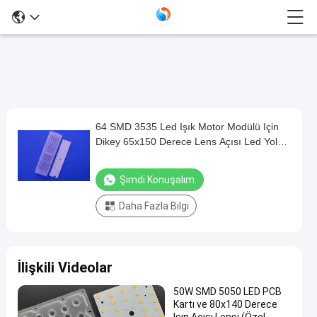
64 SMD 3535 Led Işık Motor Modülü Için
64
Dikey 65x150 Derece Lens Açısı Led Yol
SMD
Lambası
3535
Şimdi Konuşalım.
Led
Daha Fazla Bilgi
Işık
Motor
Modülü
İlişkili Videolar
Için
Dikey
50W SMD 5050 LED PCB
Kartı ve 80x140 Derece
65x150